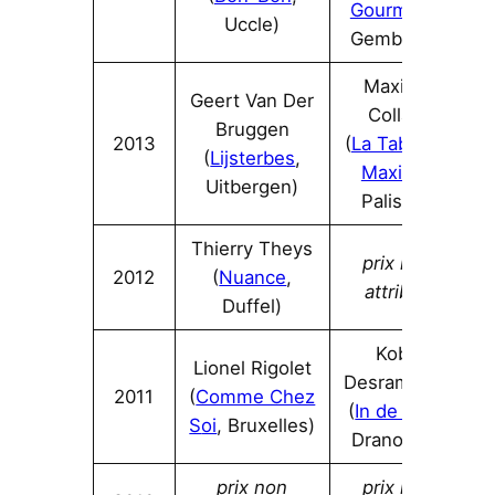
Gourmand
,
Uccle)
Gembloux)
Maxime
Geert Van Der
Collard
Bruggen
2013
(
La Table de
(
Lijsterbes
,
Maxime
,
Uitbergen)
Paliseul)
Thierry Theys
prix non
2012
(
Nuance
,
attribué
Duffel)
Kobe
Lionel Rigolet
Desramaults
2011
(
Comme Chez
(
In de Wulf
,
S
oi
, Bruxelles)
Dranouter)
prix non
prix non