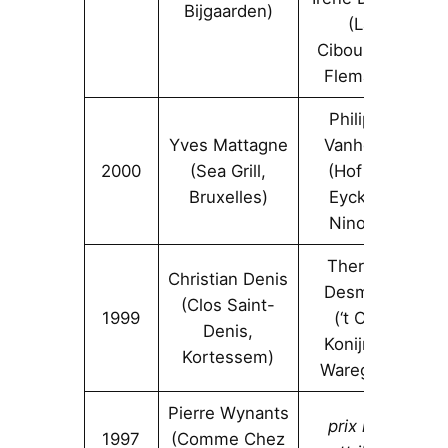
Bijgaarden)
(La
Ciboulette,
Flemalle)
Philippe
Yves Mattagne
Vanheule
2000
(Sea Grill,
(Hof Ter
Bruxelles)
Eycken,
Ninove)
Therese
Christian Denis
Desmedt
(Clos Saint-
1999
(‘t Oud
Denis,
Konijntje,
Kortessem)
Waregem)
Pierre Wynants
prix non
1997
(Comme Chez