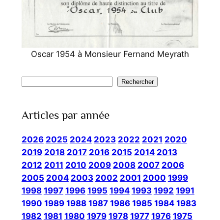
Oscar 1954 à Monsieur Fernand Meyrath
Rechercher
Rechercher
Articles par année
2026
2025
2024
2023
2022
2021
2020
2019
2018
2017
2016
2015
2014
2013
2012
2011
2010
2009
2008
2007
2006
2005
2004
2003
2002
2001
2000
1999
1998
1997
1996
1995
1994
1993
1992
1991
1990
1989
1988
1987
1986
1985
1984
1983
1982
1981
1980
1979
1978
1977
1976
1975