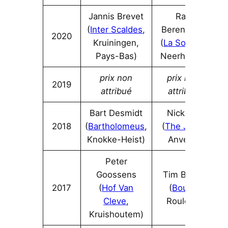
Jannis Brevet
Ralf
(
Inter Scaldes
,
Berendsen
2020
Kruiningen,
(
La Source
,
Pays-Bas)
Neerharen)
prix non
prix non
2019
attribué
attribué
Bart Desmidt
Nick Bril
2018
(
Bartholomeus
,
(
The Jane
,
Knokke-Heist)
Anvers)
Peter
Goossens
Tim Boury
2017
(
Hof Van
(
Boury
,
Cleve
,
Roulers)
Kruishoutem)