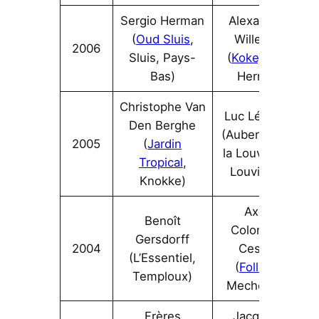
Sergio Herman
Alexandre
(
Oud Sluis
,
Willems
2006
Sluis, Pays-
(
Kokejane
,
Bas)
Herne)
Christophe Van
Luc Légaux
Den Berghe
(Auberge de
2005
(
Jardin
la Louve, La
Tropical
,
Louvière)
Knokke)
Axel
Benoît
Colonna-
Gersdorff
2004
Cesari
(L’Essentiel,
(
Folliez
,
Temploux)
Mechelen)
Frères
Jacques