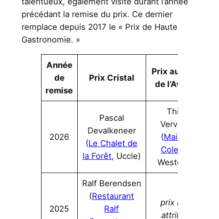
talentueux, également visité durant l’année
précédant la remise du prix. Ce dernier
remplace depuis 2017 le « Prix de Haute
Gastronomie. »
Année
Prix au Chef
de
Prix Cristal
de l’Avenir
remise
Thijs
Pascal
Vervloet
Devalkeneer
2026
(
Maison
(
Le Chalet de
Colette
,
la Forêt
, Uccle)
Westerlo)
Ralf Berendsen
(
Restaurant
prix non
2025
Ralf
attribué