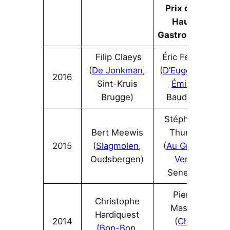
Prix de la
Haute
Gastronomie
Filip Claeys
Éric Fernez
(
De Jonkman
,
(
D’Eugénie à
2016
Sint-Kruis
Émilie
,
Brugge)
Baudour)
Stéphanie
Bert Meewis
Thunus
2015
(
Slagmolen
,
(
Au Gré du
Oudsbergen)
Vent
,
Seneffe)
Pierre
Christophe
Massin
Hardiquest
2014
(
Chai
(
Bon-Bon
,