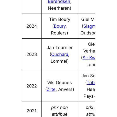
Berendsen
,
Neerharen)
Tim Boury
Giel Meewis
2024
(
Boury
,
(
Slagmolen
,
Roulers)
Oudsbergen)
Glenn
Jan Tournier
Verhasselt
2023
(
Cuchara
,
(
Sir Kwinten
,
Lommel)
Lennik)
Jan Sobecki
Viki Geunes
(
Tribeca
,
2022
(
Zilte
, Anvers)
Heeze,
Pays-Bas)
prix non
prix non
2021
attribué
attribué