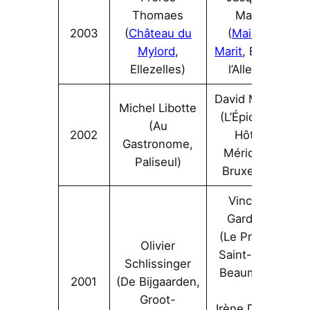
Thomaes
Marit
2003
(
Château du
(
Maison
Mylord
,
Marit
, Braine
Ellezelles)
l’Alleud)
David Martin
Michel Libotte
(L’Épicerie,
(Au
2002
Hôtel
Gastronome,
Méridien,
Paliseul)
Bruxelles)
Vincent
Gardinal
(Le Prieuré
Olivier
Saint-Géry,
Schlissinger
Beaumont)
2001
(De Bijgaarden,
Groot-
Irène Delrée