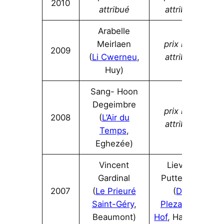
2010
attribué
attribué
Arabelle
Meirlaen
prix non
2009
(
Li Cwerneu
,
attribué
Huy)
Sang- Hoon
Degeimbre
prix non
2008
(
L’Air du
attribué
Temps
,
Eghezée)
Vincent
Lieven
Gardinal
Putteman
2007
(
Le Prieuré
(
De
Saint-Géry
,
Plezanten
Beaumont)
Hof
, Hamme)