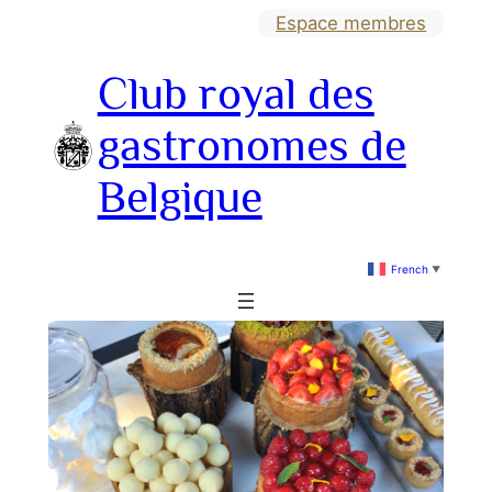
Aller
Espace membres
au
Club royal des
contenu
gastronomes de
Belgique
French
▼