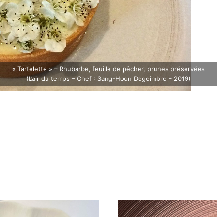
Poires, sorbet au vinaigre de sureau, grenade
(Couvert Couvert – Chefs : Laurent et Vincent Folmer – 2015)