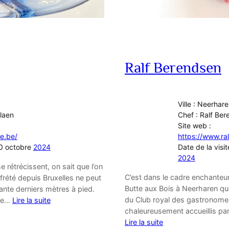
Ralf Berendsen
Ville : Neerhar
rlaen
Chef : Ralf Be
Site web :
le.be/
https://www.ra
 20 octobre
2024
Date de la visi
2024
e rétrécissent, on sait que l’on
C’est dans le cadre enchante
frété depuis Bruxelles ne peut
Butte aux Bois à Neerharen q
quante derniers mètres à pied.
du Club royal des gastronomes 
 de…
Lire la suite
chaleureusement accueillis par 
Lire la suite