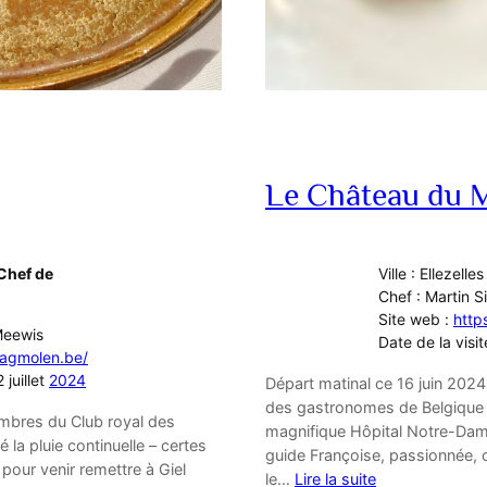
Le Château du 
Chef de
Ville : Ellezelles
Chef : Martin S
Site web :
http
 Meewis
Date de la visit
slagmolen.be/
 juillet
2024
Départ matinal ce 16 juin 202
des gastronomes de Belgique et
embres du Club royal des
magnifique Hôpital Notre-Dame
la pluie continuelle – certes
guide Françoise, passionnée, co
pour venir remettre à Giel
le…
Lire la suite