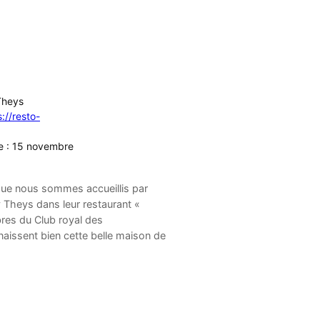
Theys
s://resto-
te : 15 novembre
 que nous sommes accueillis par
y Theys dans leur restaurant «
res du Club royal des
issent bien cette belle maison de