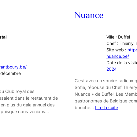
Nuance
stal
Ville : Duffel
Chef : Thierry 
Site web :
http
nuance.be/
Date de la visi
rantboury.be/
2024
 7 décembre
C’est avec un sourire radieux
Sofie, l’épouse du Chef Thierr
du Club royal des
Nuance » de Duffel. Les Memb
saient dans le restaurant de
gastronomes de Belgique conna
 en plus du gala annuel des
bouche…
Lire la suite
e puisque nous venions…