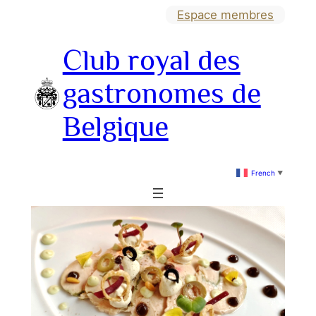
Aller
Espace membres
au
Club royal des
contenu
gastronomes de
Belgique
French
▼