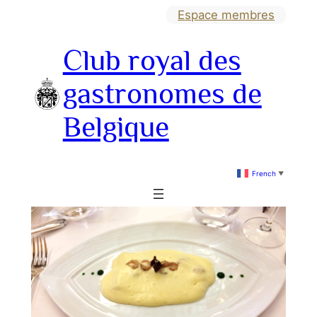
Aller
Espace membres
au
Club royal des
contenu
gastronomes de
Belgique
French
▼