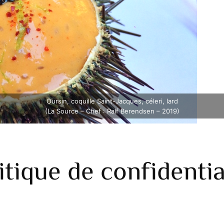
Oursin, coquille Saint-Jacques, céleri, lard
(La Source – Chef : Ralf Berendsen – 2019)
itique de confidentia