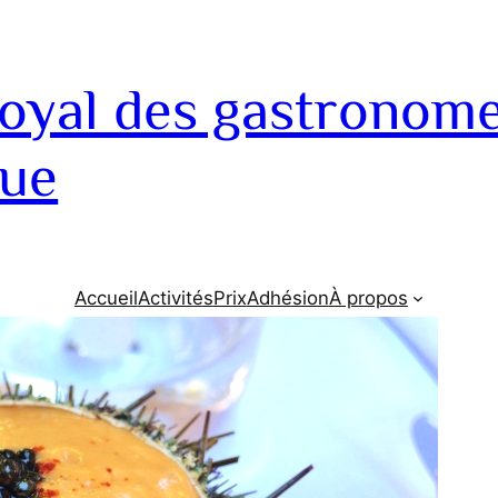
royal des gastronom
que
Accueil
Activités
Prix
Adhésion
À propos