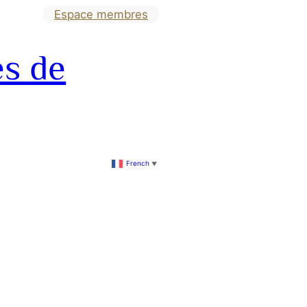
Espace membres
es de
French
▼