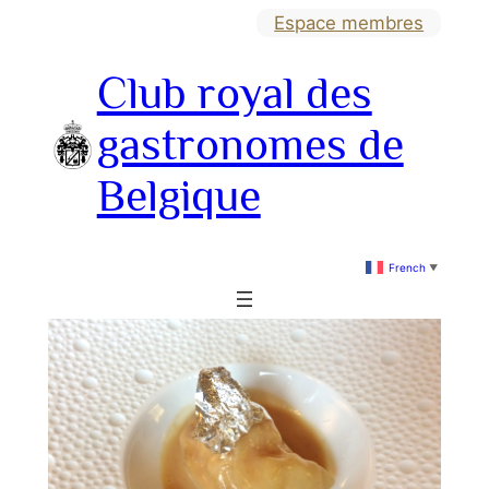
Aller
Espace membres
au
Club royal des
contenu
gastronomes de
Belgique
French
▼