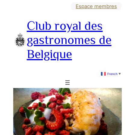
Aller
Espace membres
au
Club royal des
contenu
gastronomes de
Belgique
French
▼