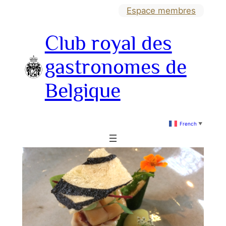
Aller
Espace membres
au
Club royal des
contenu
gastronomes de
Belgique
French
▼