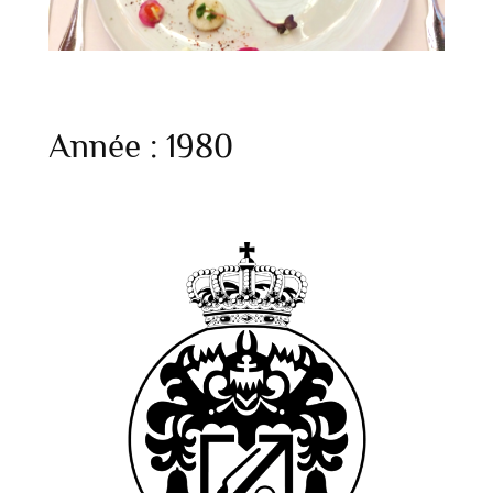
Année :
1980