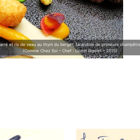
arré et ris de veau au thym du berger, farandole de primeurs champêtr
(Comme Chez Soi – Chef : Lionel Rigolet – 2015)