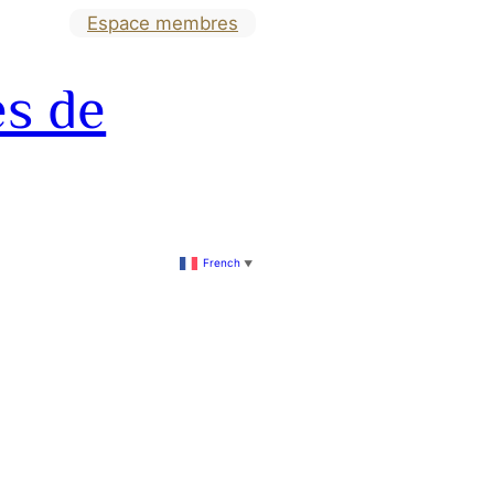
Espace membres
es de
French
▼