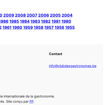
0
2009
2008
2007
2006
2005
2004
1986
1985
1984
1983
1982
1981
1980
2
1961
1960
1959
1958
1957
1956
1955
Contact
info@clubdesgastronomes.be
e internationale de la gastronomie.
vés. Site conçu par
FP
.