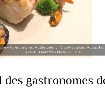
igne – Perles blanches, Moules bouchot, Crevettes grises, Mousseline
(Sea Grill – Chef : Yves Mattagne – 2017)
l des gastronomes d