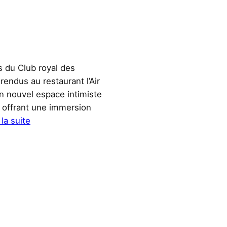
s du Club royal des
endus au restaurant l’Air
 nouvel espace intimiste
, offrant une immersion
:
 la suite
L’air
du
temps