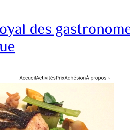
royal des gastronom
que
Accueil
Activités
Prix
Adhésion
À propos