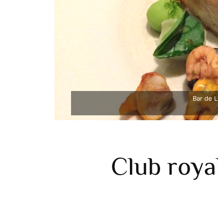
Bar de L
Club roya