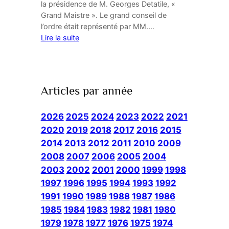
la présidence de M. Georges Detatile, «
Grand Maistre ». Le grand conseil de
l’ordre était représenté par MM.…
Lire la suite
Articles par année
2026
2025
2024
2023
2022
2021
2020
2019
2018
2017
2016
2015
2014
2013
2012
2011
2010
2009
2008
2007
2006
2005
2004
2003
2002
2001
2000
1999
1998
1997
1996
1995
1994
1993
1992
1991
1990
1989
1988
1987
1986
1985
1984
1983
1982
1981
1980
1979
1978
1977
1976
1975
1974