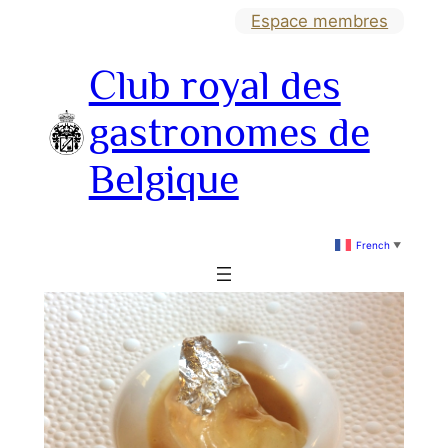
Aller
Espace membres
au
Club royal des
contenu
gastronomes de
Belgique
French
▼