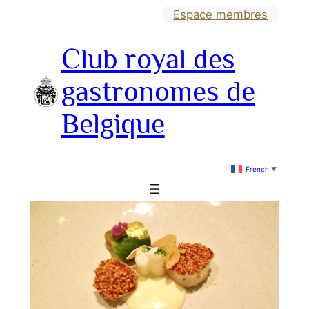
Aller
Espace membres
au
Club royal des
contenu
gastronomes de
Belgique
French
▼