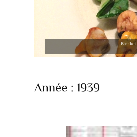
Bar de L
Année :
1939