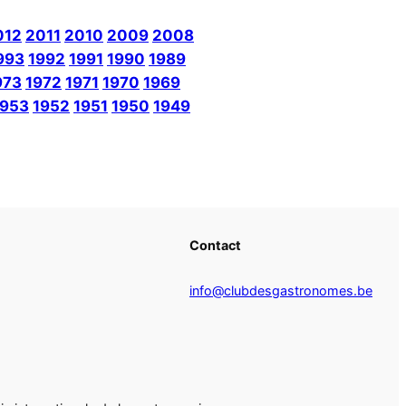
012
2011
2010
2009
2008
993
1992
1991
1990
1989
973
1972
1971
1970
1969
1953
1952
1951
1950
1949
Contact
info@clubdesgastronomes.be