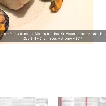
igne – Perles blanches, Moules bouchot, Crevettes grises, Mousseline
(Sea Grill – Chef : Yves Mattagne – 2017)