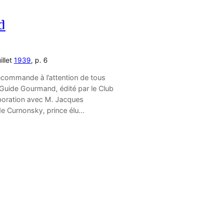
d
uillet
1939
, p. 6
recommande à l’attention de tous
u Guide Gourmand, édité par le Club
boration avec M. Jacques
de Curnonsky, prince élu…