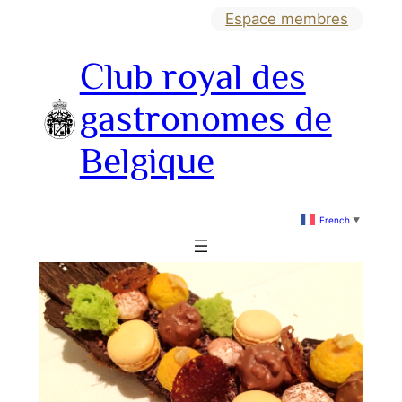
Aller
Espace membres
au
Club royal des
contenu
gastronomes de
Belgique
French
▼