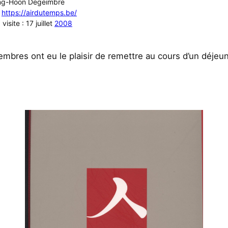
ang-Hoon Degeimbre
:
https://airdutemps.be/
visite : 17 juillet
2008
mbres ont eu le plaisir de remettre au cours d’un déjeun