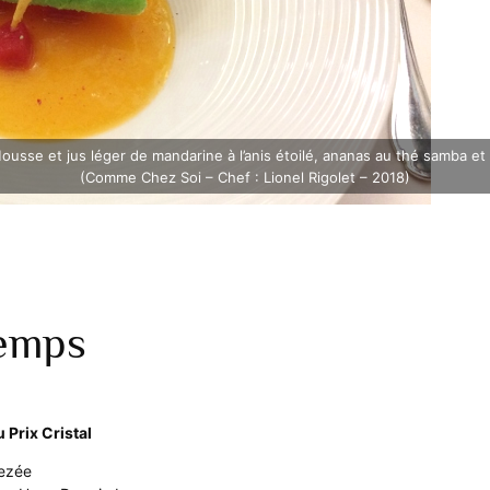
usse et jus léger de mandarine à l’anis étoilé, ananas au thé samba et à
(Comme Chez Soi – Chef : Lionel Rigolet – 2018)
Temps
 Prix Cristal
hezée