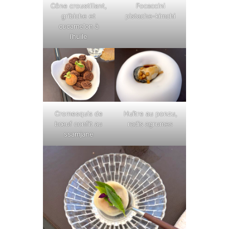
Cône croustillant,
Focaccini
gribiche et
pistache-kimchi
cucamelon à
l’huile
Cromesquis de
Huître au ponzu,
bœuf confit au
radis agrumes
ssamjane