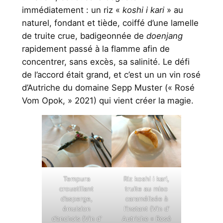
immédiatement : un riz «
koshi i kari
» au
naturel, fondant et tiède, coiffé d’une lamelle
de truite crue, badigeonnée de
doenjang
rapidement passé à la flamme afin de
concentrer, sans excès, sa salinité. Le défi
de l’accord était grand, et c’est un un vin rosé
d’Autriche du domaine Sepp Muster (« Rosé
Vom Opok, » 2021) qui vient créer la magie.
Tempura
Riz koshi i kari,
croustillant
truite au miso
d’asperge,
caramélisée à
émulsion
l’instant (Vin d’
d’anchois (Vin d’
Autriche « Rosé