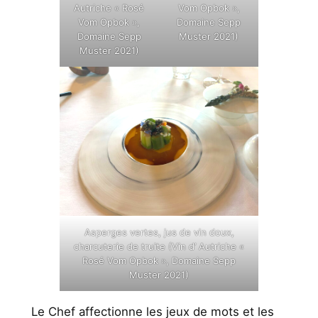
Autriche « Rosé
Vom Opbok »,
Vom Opbok »,
Domaine Sepp
Domaine Sepp
Muster 2021)
Muster 2021)
Asperges vertes, jus de vin doux,
charcuterie de truite (Vin d’ Autriche «
Rosé Vom Opbok », Domaine Sepp
Muster 2021)
Le Chef affectionne les jeux de mots et les