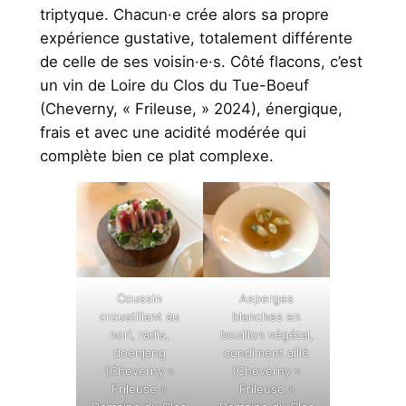
triptyque. Chacun·e crée alors sa propre
expérience gustative, totalement différente
de celle de ses voisin·e·s. Côté flacons, c’est
un vin de Loire du Clos du Tue-Boeuf
(Cheverny, « Frileuse, » 2024), énergique,
frais et avec une acidité modérée qui
complète bien ce plat complexe.
Coussin
Asperges
croustillant au
blanches en
nori, radis,
bouillon végétal,
doenjang
condiment aillé
(Cheverny «
(Cheverny «
Frileuse »
Frileuse »