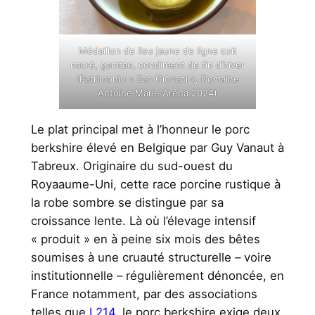
Médaillon de lieu jaune de ligne cuit
nacré, gamtae, condiment de fin d’hiver
(Patrimonio « San Giovani », Domaine
Antoine Marie Aréna 2024)
Le plat principal met à l’honneur le porc
berkshire élevé en Belgique par Guy Vanaut à
Tabreux. Originaire du sud-ouest du
Royaaume-Uni, cette race porcine rustique à
la robe sombre se distingue par sa
croissance lente. Là où l’élevage intensif
« produit » en à peine six mois des bêtes
soumises à une cruauté structurelle – voire
institutionnelle – régulièrement dénoncée, en
France notamment, par des associations
telles que
L214
, le porc berkshire exige deux