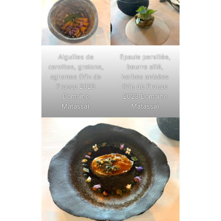
Aiguilles de
Epaule persillée,
carottes, gratons,
beurre aillé,
agrumes (Vin de
herbes anisées
France 2023
(Vin de France
Domaine
2023 Domaine
Matassa)
Matassa)