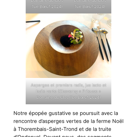
Domaine du Clos
Domaine du Clos
Tue Bœuf 2024)
Tue Bœuf 2024)
Asperges et premiers radis, jus lacto et
huile verte (Cheverny « Frileuse »
Domaine du Clos Tue Bœuf 2024)
Notre épopée gustative se poursuit avec la
rencontre d’asperges vertes de la ferme Noël
à Thorembais-Saint-Trond et de la truite
d’Ondenval. Devant nous, des segments