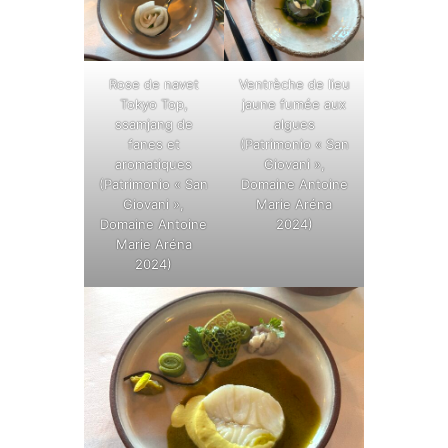
Rose de navet
Ventrèche de lieu
Tokyo Top,
jaune fumée aux
ssamjang de
algues
fanes et
(Patrimonio « San
aromatiques
Giovani »,
(Patrimonio « San
Domaine Antoine
Giovani »,
Marie Aréna
Domaine Antoine
2024)
Marie Aréna
2024)