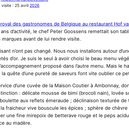
 visite : 25 avril
2026
b royal des gastronomes de Belgique au restaurant Hof v
ans d’activité, le chef Peter Goossens remettait son tab
 marques avant de lui rendre visite.
isant n’ont pas changé. Nous nous installons autour d’un
és d’or. Je suis le seul à avoir choisi le beau menu végé
l’accompagnement proposé dans l’autre menu. Mais le ha
 la quête d’une pureté de saveurs font vite oublier ce pe
 service d’une cuvée de la Maison Coutier à Ambonnay, do
inction : délicate mousse de bimi (brocoli nain), lovée s
boulette aux reflets émeraude ; déclinaison texturée de 
a fraicheur vive bouscule les épices ; sphère de chèvr
ler une fine mirepoix de betterave rouge et le peps acidu
uce au madère.