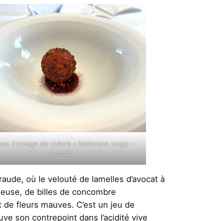
se: fromage de chèvre – betterave rouge –
grenade
aude, où le velouté de lamelles d’avocat à
émeuse, de billes de concombre
t de fleurs mauves. C’est un jeu de
uve son contrepoint dans l’acidité vive