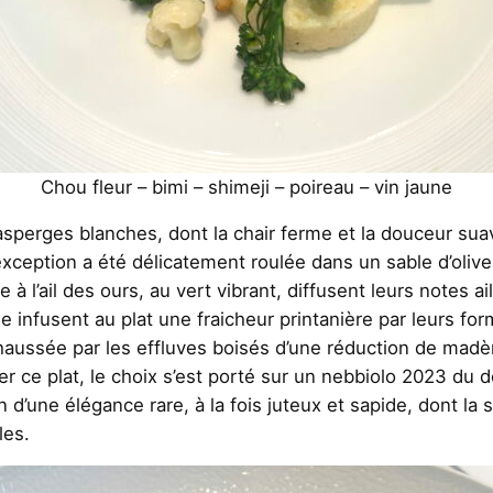
Chou fleur – bimi – shimeji – poireau – vin jaune
asperges blanches, dont la chair ferme et la douceur sua
exception a été délicatement roulée dans un sable d’olive
 à l’ail des ours, au vert vibrant, diffusent leurs notes ai
ée infusent au plat une fraicheur printanière par leurs f
ssée par les effluves boisés d’une réduction de madère, 
r ce plat, le choix s’est porté sur un nebbiolo 2023 du 
n d’une élégance rare, à la fois juteux et sapide, dont la
les.