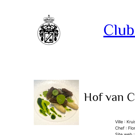
Aller
au
contenu
Club
Hof van C
Ville : Kr
Chef : Flo
Site web 