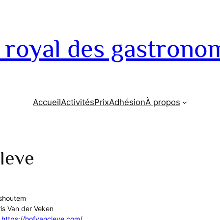
 royal des gastrono
Accueil
Activités
Prix
Adhésion
À propos
leve
uishoutem
ris Van der Veken
:
https://hofvancleve.com/