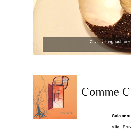
Caviar / Langoustine – 
Comme Ch
Gala ann
Ville : Bru