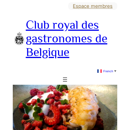
Aller
Espace membres
au
Club royal des
contenu
gastronomes de
Belgique
French
▼