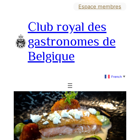
Aller
Espace membres
au
Club royal des
contenu
gastronomes de
Belgique
French
▼