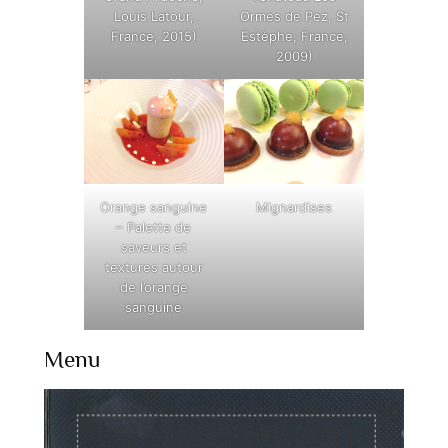
Louis Latour,
Ormes de Pez, St
France, 2015)
Estèphe, France,
2009)
Orange sanguine
Mignardises
– Palette de
saveurs et
textures autour
de l’orange
sanguine
Menu