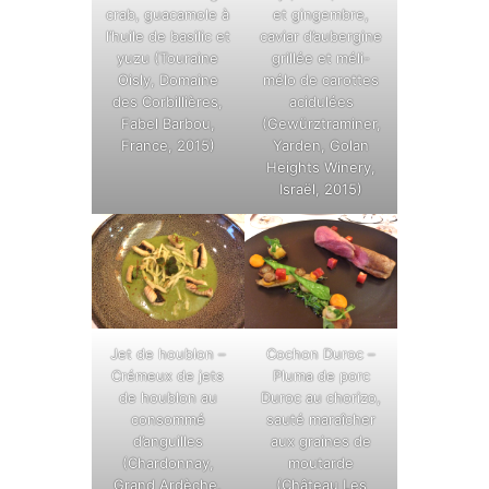
crab, guacamole à
et gingembre,
l’huile de basilic et
caviar d’aubergine
yuzu (Touraine
grillée et méli-
Oisly, Domaine
mélo de carottes
des Corbillières,
acidulées
Fabel Barbou,
(Gewürztraminer,
France, 2015)
Yarden, Golan
Heights Winery,
Israël, 2015)
Jet de houblon –
Cochon Duroc –
Crémeux de jets
Pluma de porc
de houblon au
Duroc au chorizo,
consommé
sauté maraîcher
d’anguilles
aux graines de
(Chardonnay,
moutarde
Grand Ardèche,
(Château Les