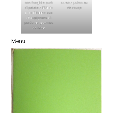
con funghi e purè
rosso / poires au
di patate / Rôti de
vin rouge
porc ibérique aux
champignons et
purée de pommes
de terre
Menu