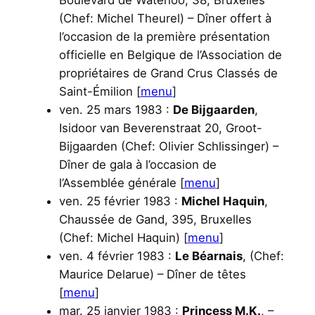
(Chef: Michel Theurel) – Dîner offert à
l’occasion de la première présentation
officielle en Belgique de l’Association de
propriétaires de Grand Crus Classés de
Saint-Émilion [
menu
]
ven. 25 mars 1983 :
De Bijgaarden
,
Isidoor van Beverenstraat 20, Groot-
Bijgaarden (Chef: Olivier Schlissinger) –
Dîner de gala à l’occasion de
l’Assemblée générale [
menu
]
ven. 25 février 1983 :
Michel Haquin
,
Chaussée de Gand, 395, Bruxelles
(Chef: Michel Haquin) [
menu
]
ven. 4 février 1983 :
Le Béarnais
, (Chef:
Maurice Delarue) – Dîner de têtes
[
menu
]
mar. 25 janvier 1983 :
Princess M.K.
, –