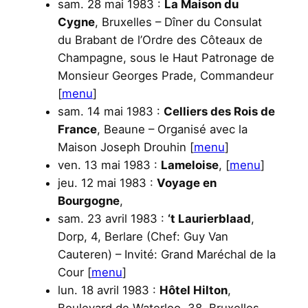
sam. 28 mai 1983 :
La Maison du
Cygne
, Bruxelles – Dîner du Consulat
du Brabant de l’Ordre des Côteaux de
Champagne, sous le Haut Patronage de
Monsieur Georges Prade, Commandeur
[
menu
]
sam. 14 mai 1983 :
Celliers des Rois de
France
, Beaune – Organisé avec la
Maison Joseph Drouhin [
menu
]
ven. 13 mai 1983 :
Lameloise
, [
menu
]
jeu. 12 mai 1983 :
Voyage en
Bourgogne
,
sam. 23 avril 1983 :
‘t Laurierblaad
,
Dorp, 4, Berlare (Chef: Guy Van
Cauteren) – Invité: Grand Maréchal de la
Cour [
menu
]
lun. 18 avril 1983 :
Hôtel Hilton
,
Boulevard de Waterloo, 38, Bruxelles