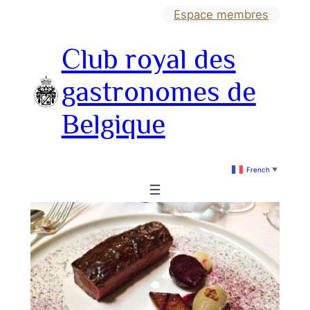
Aller
Espace membres
au
Club royal des
contenu
gastronomes de
Belgique
French
▼