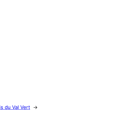
is du Val Vert
→