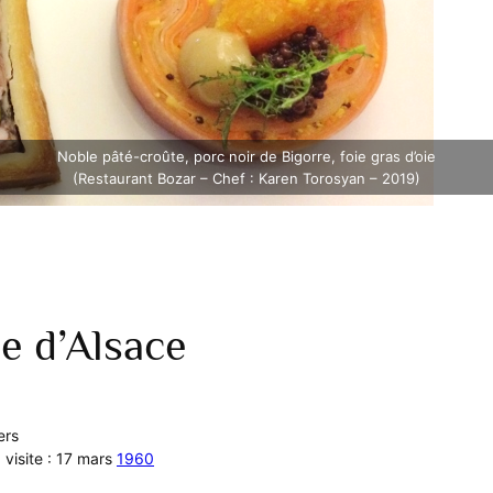
Noble pâté-croûte, porc noir de Bigorre, foie gras d’oie
(Restaurant Bozar – Chef : Karen Torosyan – 2019)
e d’Alsace
ers
 visite : 17 mars
1960