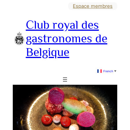
Aller
Espace membres
au
Club royal des
contenu
gastronomes de
Belgique
French
▼