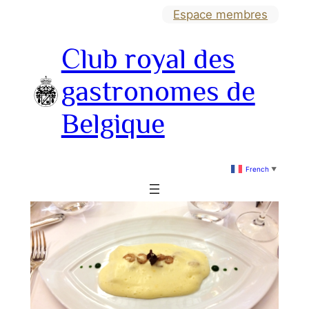
Aller
Espace membres
au
Club royal des
contenu
gastronomes de
Belgique
French
▼