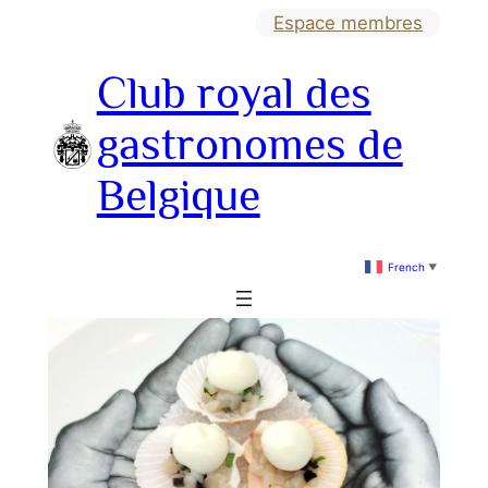
Aller
Espace membres
au
Club royal des
contenu
gastronomes de
Belgique
French
▼